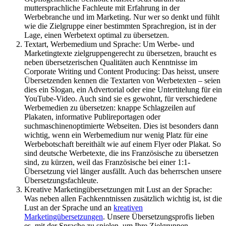
muttersprachliche Fachleute mit Erfahrung in der
Werbebranche und im Marketing. Nur wer so denkt und fühlt
wie die Zielgruppe einer bestimmten Sprachregion, ist in der
Lage, einen Werbetext optimal zu übersetzen.
Textart, Werbemedium und Sprache: Um Werbe- und
Marketingtexte zielgruppengerecht zu übersetzen, braucht es
neben übersetzerischen Qualitäten auch Kenntnisse im
Corporate Writing und Content Producing: Das heisst, unsere
Übersetzenden kennen die Textarten von Werbetexten – seien
dies ein Slogan, ein Advertorial oder eine Untertitelung für ein
YouTube-Video. Auch sind sie es gewohnt, für verschiedene
Werbemedien zu übersetzen: knappe Schlagzeilen auf
Plakaten, informative Publireportagen oder
suchmaschinenoptimierte Webseiten. Dies ist besonders dann
wichtig, wenn ein Werbemedium nur wenig Platz für eine
Werbebotschaft bereithält wie auf einem Flyer oder Plakat. So
sind deutsche Werbetexte, die ins Französische zu übersetzen
sind, zu kürzen, weil das Französische bei einer 1:1-
Übersetzung viel länger ausfällt. Auch das beherrschen unsere
Übersetzungsfachleute.
Kreative Marketingübersetzungen mit Lust an der Sprache:
Was neben allen Fachkenntnissen zusätzlich wichtig ist, ist die
Lust an der Sprache und an
kreativen
Marketingübersetzungen
. Unsere Übersetzungsprofis lieben
es, mit der Sprache zu spielen, um Ihre Zielgruppen