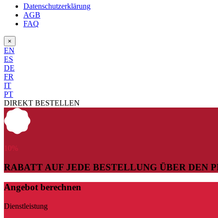
Datenschutzerklärung
AGB
FAQ
×
EN
ES
DE
FR
IT
PT
DIREKT BESTELLEN
10
%
RABATT AUF JEDE BESTELLUNG ÜBER DEN 
Angebot berechnen
Dienstleistung