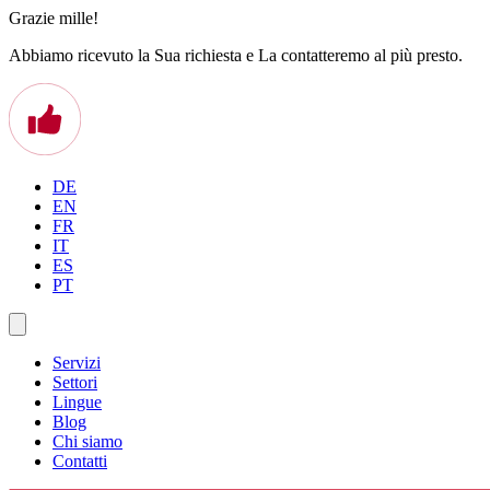
Grazie mille!
Abbiamo ricevuto la Sua richiesta e La contatteremo al più presto.
DE
EN
FR
IT
ES
PT
Servizi
Settori
Lingue
Blog
Chi siamo
Contatti