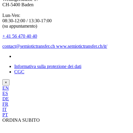
CH-5400 Baden
Lun-Ven:
08:30-12:00 / 13:30-17:00
(su appuntamento)
+ 41 56 470 40 40
contact@semiotictransfer.ch
www.semiotictransfer.ch/it/
Informativa sulla protezione dei dati
CGC
×
EN
ES
DE
FR
IT
PT
ORDINA SUBITO