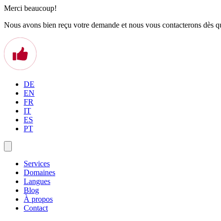
Merci beaucoup!
Nous avons bien reçu votre demande et nous vous contacterons dès qu
DE
EN
FR
IT
ES
PT
Services
Domaines
Langues
Blog
À propos
Contact