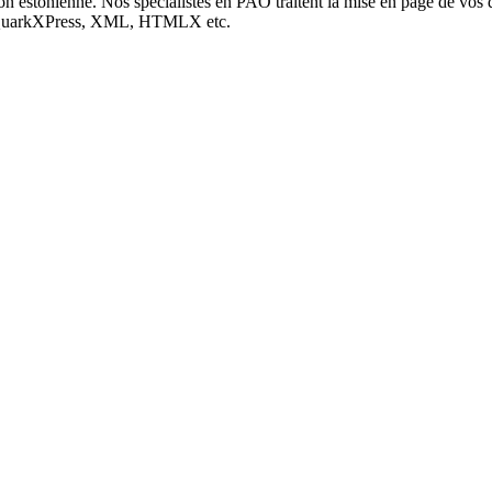
on estonienne. Nos spécialistes en PAO traitent la mise en page de vos 
r, QuarkXPress, XML, HTMLX etc.