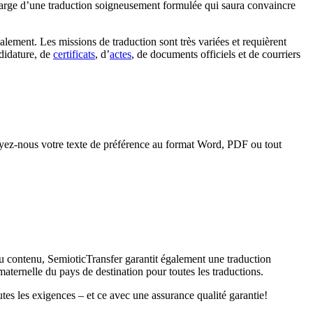
 charge d’une traduction soigneusement formulée qui saura convaincre
alement. Les missions de traduction sont très variées et requièrent
ndidature, de
certificats
, d’
actes
, de documents officiels et de courriers
oyez-nous votre texte de préférence au format Word, PDF ou tout
 du contenu, SemioticTransfer garantit également une traduction
maternelle du pays de destination pour toutes les traductions.
utes les exigences – et ce avec une assurance qualité garantie!