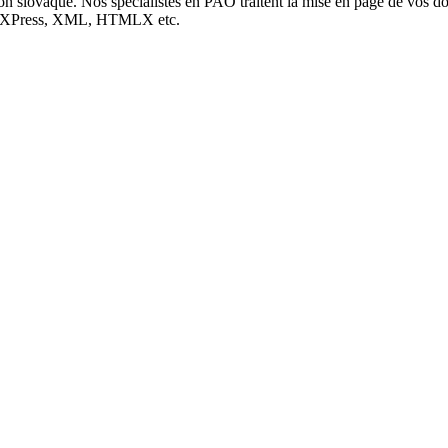
on slovaque. Nos spécialistes en PAO traitent la mise en page de vos do
arkXPress, XML, HTMLX etc.