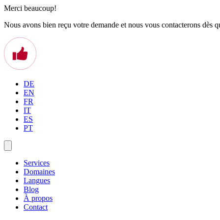
Merci beaucoup!
Nous avons bien reçu votre demande et nous vous contacterons dès qu
DE
EN
FR
IT
ES
PT
Services
Domaines
Langues
Blog
À propos
Contact