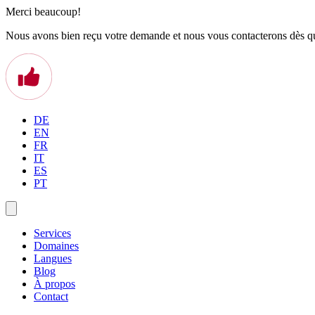
Merci beaucoup!
Nous avons bien reçu votre demande et nous vous contacterons dès qu
DE
EN
FR
IT
ES
PT
Services
Domaines
Langues
Blog
À propos
Contact