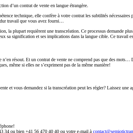
ction d’un contrat de vente en langue étrangère.
tence technique, elle confère à votre contrat les subtilités nécessaires 
le dur travail que vous avez fourni…
tion, la plupart requièrent une transcréation. Ce processus demande plus
x sa signification et ses implications dans la langue cible. Ce travail est
lle n’en résout. Et un contrat de vente ne comprend pas que des mots… D
ngues, même si elles ne s’expriment pas de la même manière!
vente et vous demandez si la transcréation peut les régler? Laissez une ag
léphone!
 43 34 ou bien +41 56 470 40 40 ou votre e-mail à
contact@semiotictran