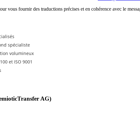
 pour vous fournir des traductions précises et en cohérence avec le mes
ialisés
ond spécialiste
ction volumineux
7100 et ISO 9001
s
emioticTransfer AG)