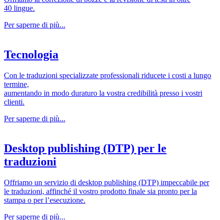
40 lingue.
Per saperne di più...
Tecnologia
Con le traduzioni specializzate professionali riducete i costi a lungo
termine,
aumentando in modo duraturo la vostra credibilità presso i vostri
clienti.
Per saperne di più...
Desktop publishing (DTP) per le
traduzioni
Offriamo un servizio di desktop publishing (DTP) impeccabile per
le traduzioni, affinché il vostro prodotto finale sia pronto per la
stampa o per l’esecuzione.
Per saperne di più...