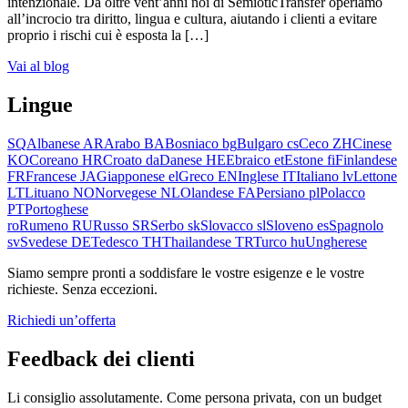
intenzionale. Da oltre vent’anni noi di SemioticTransfer operiamo
all’incrocio tra diritto, lingua e cultura, aiutando i clienti a evitare
proprio i rischi cui è esposta la […]
Vai al blog
Lingue
SQ
Albanese
AR
Arabo
BA
Bosniaco
bg
Bulgaro
cs
Ceco
ZH
Cinese
KO
Coreano
HR
Croato
da
Danese
HE
Ebraico
et
Estone
fi
Finlandese
FR
Francese
JA
Giapponese
el
Greco
EN
Inglese
IT
Italiano
lv
Lettone
LT
Lituano
NO
Norvegese
NL
Olandese
FA
Persiano
pl
Polacco
PT
Portoghese
ro
Rumeno
RU
Russo
SR
Serbo
sk
Slovacco
sl
Sloveno
es
Spagnolo
sv
Svedese
DE
Tedesco
TH
Thailandese
TR
Turco
hu
Ungherese
Siamo sempre pronti a soddisfare le vostre esigenze e le vostre
richieste. Senza eccezioni.
Richiedi un’offerta
Feedback dei clienti
Li consiglio assolutamente. Come persona privata, con un budget