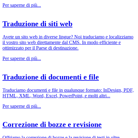
Per saperne di più...
Traduzione di siti web
Avete un sito web in diverse lingue? Noi traduciamo e localizziamo
il vostro sito web direttamente dal CMS. In modo efficiente e
ottimizzato per il Paese di destinazione.
Per saperne di più...
Traduzione di documenti e file
Traduciamo documenti e file in qualunque formato: InDesign, PDF,
HTML, XML, Word, Excel, PowerPoint, e molti altri...
Per saperne di più...
Correzione di bozze e revisione
Offriamo la correzione di bozze e la revisione di testi in oltre