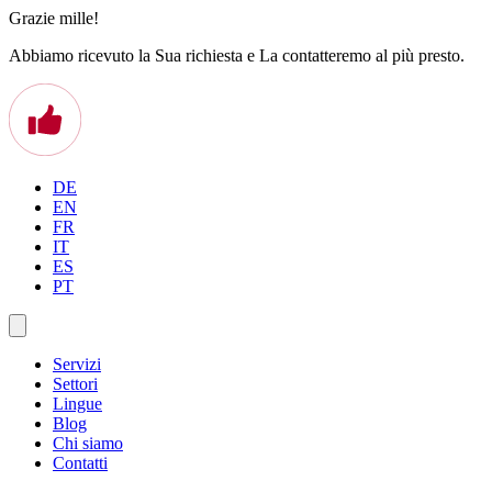
Grazie mille!
Abbiamo ricevuto la Sua richiesta e La contatteremo al più presto.
DE
EN
FR
IT
ES
PT
Servizi
Settori
Lingue
Blog
Chi siamo
Contatti