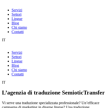
Servizi
Settori
Lingue
Blog
Chi siamo
Contatti
IT
Servizi
Settori
Lingue
Blog
Chi siamo
Contatti
IT
L’agenzia di traduzione SemioticTransfer
Vi serve una traduzione specializzata professionale? Un’efficace
campagna di marketing in diverse lingue? Una traduzione