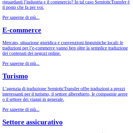
riguardanti l’industria e il commercio? In tal caso SemioticTransfer è
il posto che fa per voi.
Per saperne di più...
E-commerce
Mercato, situazione giuridica e convenzioni linguistiche locali: le
traduzioni per l’e-commerce vanno ben oltre la semplice traduzione
dei contenuti dei negozi online.
Per saperne di più...
Turismo
L’agenzia di traduzione SemioticTransfer offre traduzioni a prezzi
interessanti per il turismo, il settore alberghiero, le compagnie aeree
o il settore dei viaggi in generale.
Per saperne di più...
Settore assicurativo