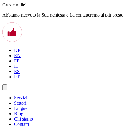
Grazie mille!
Abbiamo ricevuto la Sua richiesta e La contatteremo al più presto.
DE
EN
FR
IT
ES
PT
Servizi
Settori
Lingue
Blog
Chi siamo
Contatti