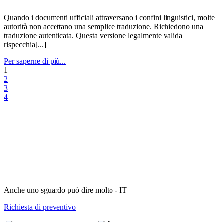
Quando i documenti ufficiali attraversano i confini linguistici, molte
autorità non accettano una semplice traduzione. Richiedono una
traduzione autenticata. Questa versione legalmente valida
rispecchia[...]
Per saperne di più...
1
2
3
4
Anche uno sguardo può dire molto - IT
Richiesta di preventivo