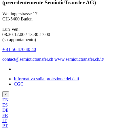
(precedentemente SemioticTransfer AG)
Wettingerstrasse 17
CH-5400 Baden
Lun-Ven:
08:30-12:00 / 13:30-17:00
(su appuntamento)
+ 41 56 470 40 40
contact@semiotictransfer.ch
www.semiotictransfer.ch/it/
Informativa sulla protezione dei dati
CGC
×
EN
ES
DE
FR
IT
PT