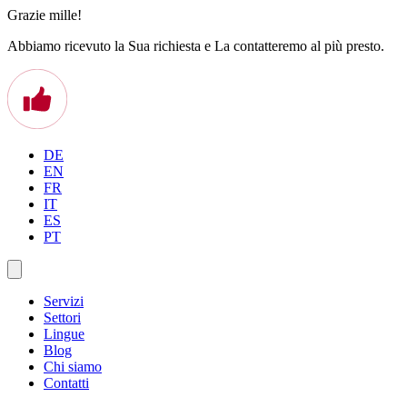
Grazie mille!
Abbiamo ricevuto la Sua richiesta e La contatteremo al più presto.
DE
EN
FR
IT
ES
PT
Servizi
Settori
Lingue
Blog
Chi siamo
Contatti