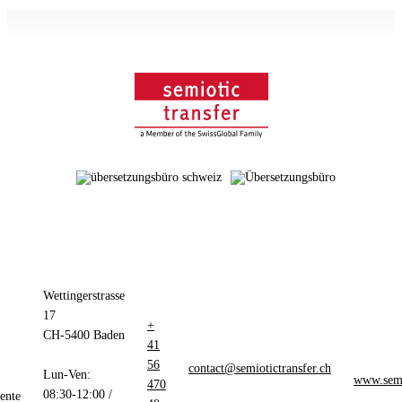
Wettingerstrasse
17
+
CH-5400 Baden
41
56
contact@semiotictransfer.ch
Lun-Ven:
www.semio
470
08:30-12:00 /
ente