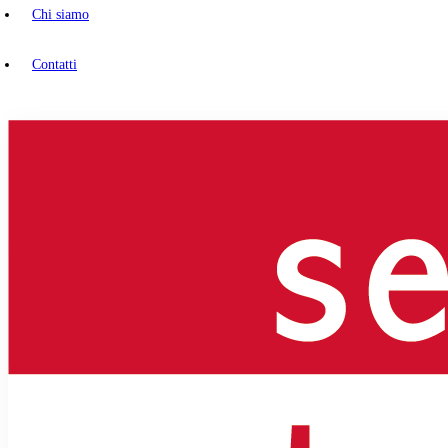
Chi siamo
Contatti
Contatti
Richiedete un preventivo dei costi
individuale non vincolante. I vostri dati
vengono trattati in modo strettamente
confidenziale e non saranno trasmessi a