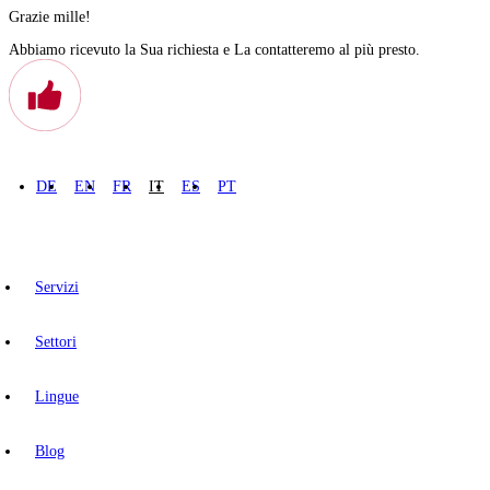
Grazie mille!
Abbiamo ricevuto la Sua richiesta e La contatteremo al più presto.
DE
EN
FR
IT
ES
PT
Servizi
Settori
Lingue
Blog