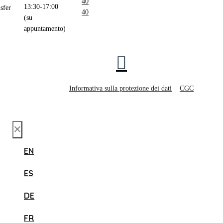
40
13:30-17:00
sfer
40
(su
appuntamento)
Informativa sulla protezione dei dati
CGC
×
EN
ES
DE
FR