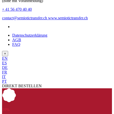
(Bitte mit Voranmeldung)
+ 41 56 470 40 40
contact@semiotictransfer.ch
www.semiotictransfer.ch
Datenschutzerklärung
AGB
FAQ
×
EN
ES
DE
FR
IT
PT
DIREKT BESTELLEN
10
%