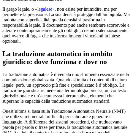
Il gergo legale, o «
legalese
», non esiste per intimidire, ma per
permettere la precisione. La sua densità protegge dall’ambiguità. Ma
tradotta con superficialità, quella densità si trasforma in
responsabilità legale. Il documento può anche sembrare scorrevole e
alterare contemporaneamente gli obblighi, creando silenziosamente
quel «varco di fuga» che trasforma impegni vincolanti in intese
opzionali.
La traduzione automatica in ambito
giuridico: dove funziona e dove no
La traduzione automatica è diventata uno strumento essenziale nella
comunicazione globalizzata. Quando si tratta di contenuti di natura
legale, però, un approccio più fine e specializzato è d’obbligo. La
traduzione giuridica richiede una terminologia precisa, un contesto
giurisdizionale e un’accuratezza interpretativa, elementi che
superano le capacità della traduzione automatica standard.
Quest’ultima si basa sulla Traduzione Automatica Neurale (NMT)
che utilizza reti neurali artificiali per elaborare e generare il
linguaggio. A differenza dei sistemi precedenti, che traducevano
parola per parola o frase per frase, la traduzione automatica neurale
(NMT) valuta il contesto, la struttura della frase e i modelli