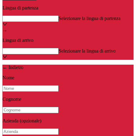
Lingua di partenza
Selezionare la lingua di partenza
→
Lingua di arrivo
Selezionare la lingua di arrivo
←
Indietro
Nome
Cognome
Azienda
(opzionale)