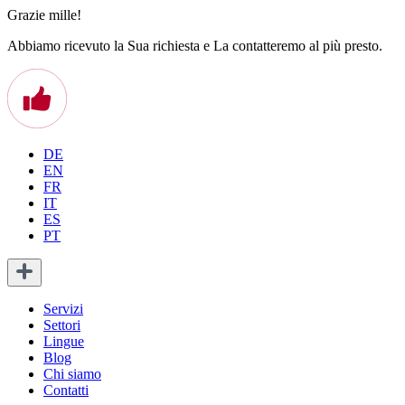
Grazie mille!
Abbiamo ricevuto la Sua richiesta e La contatteremo al più presto.
DE
EN
FR
IT
ES
PT
Servizi
Settori
Lingue
Blog
Chi siamo
Contatti