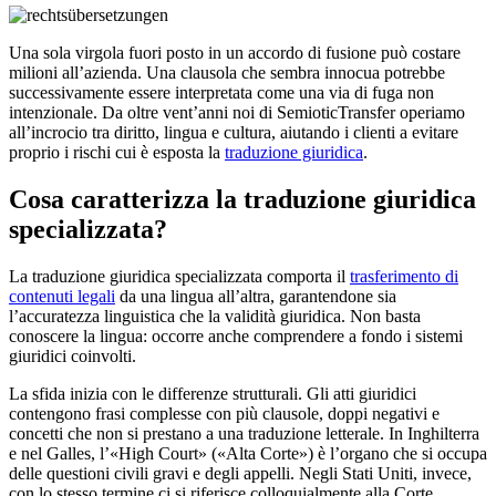
Una sola virgola fuori posto in un accordo di fusione può costare
milioni all’azienda. Una clausola che sembra innocua potrebbe
successivamente essere interpretata come una via di fuga non
intenzionale. Da oltre vent’anni noi di SemioticTransfer operiamo
all’incrocio tra diritto, lingua e cultura, aiutando i clienti a evitare
proprio i rischi cui è esposta la
traduzione giuridica
.
Cosa caratterizza la traduzione giuridica
specializzata?
La traduzione giuridica specializzata comporta il
trasferimento di
contenuti legali
da una lingua all’altra, garantendone sia
l’accuratezza linguistica che la validità giuridica. Non basta
conoscere la lingua: occorre anche comprendere a fondo i sistemi
giuridici coinvolti.
La sfida inizia con le differenze strutturali. Gli atti giuridici
contengono frasi complesse con più clausole, doppi negativi e
concetti che non si prestano a una traduzione letterale. In Inghilterra
e nel Galles, l’«High Court» («Alta Corte») è l’organo che si occupa
delle questioni civili gravi e degli appelli. Negli Stati Uniti, invece,
con lo stesso termine ci si riferisce colloquialmente alla Corte