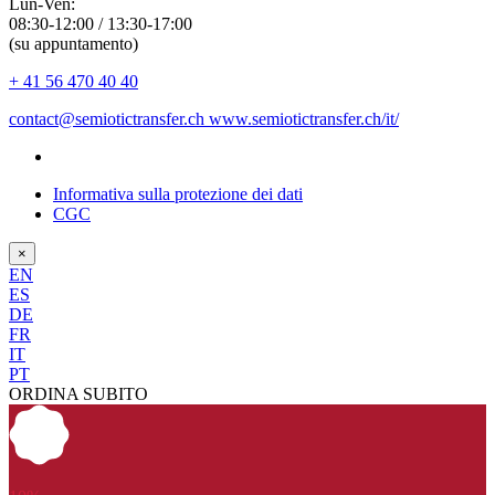
Lun-Ven:
08:30-12:00 / 13:30-17:00
(su appuntamento)
+ 41 56 470 40 40
contact@semiotictransfer.ch
www.semiotictransfer.ch/it/
Informativa sulla protezione dei dati
CGC
×
EN
ES
DE
FR
IT
PT
ORDINA SUBITO