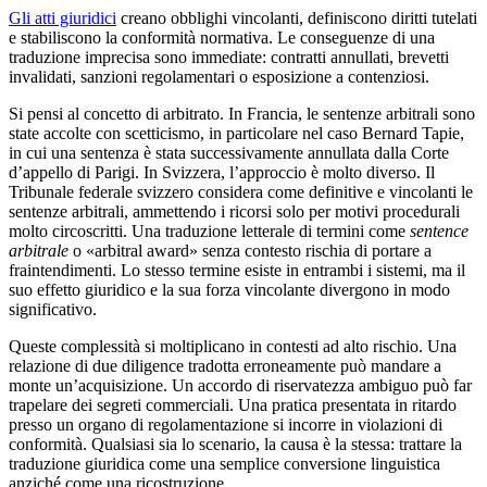
Gli atti giuridici
creano obblighi vincolanti, definiscono diritti tutelati
e stabiliscono la conformità normativa. Le conseguenze di una
traduzione imprecisa sono immediate: contratti annullati, brevetti
invalidati, sanzioni regolamentari o esposizione a contenziosi.
Si pensi al concetto di arbitrato. In Francia, le sentenze arbitrali sono
state accolte con scetticismo, in particolare nel caso Bernard Tapie,
in cui una sentenza è stata successivamente annullata dalla Corte
d’appello di Parigi. In Svizzera, l’approccio è molto diverso. Il
Tribunale federale svizzero considera come definitive e vincolanti le
sentenze arbitrali, ammettendo i ricorsi solo per motivi procedurali
molto circoscritti. Una traduzione letterale di termini come
sentence
arbitrale
o «arbitral award» senza contesto rischia di portare a
fraintendimenti. Lo stesso termine esiste in entrambi i sistemi, ma il
suo effetto giuridico e la sua forza vincolante divergono in modo
significativo.
Queste complessità si moltiplicano in contesti ad alto rischio. Una
relazione di due diligence tradotta erroneamente può mandare a
monte un’acquisizione. Un accordo di riservatezza ambiguo può far
trapelare dei segreti commerciali. Una pratica presentata in ritardo
presso un organo di regolamentazione si incorre in violazioni di
conformità. Qualsiasi sia lo scenario, la causa è la stessa: trattare la
traduzione giuridica come una semplice conversione linguistica
anziché come una ricostruzione.