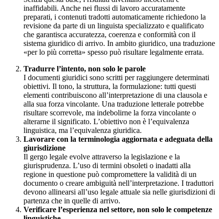
inaffidabili. Anche nei flussi di lavoro accuratamente
preparati, i contenuti tradotti automaticamente richiedono la
revisione da parte di un linguista specializzato e qualificato
che garantisca accuratezza, coerenza e conformità con il
sistema giuridico di arrivo. In ambito giuridico, una traduzione
«per lo più corretta» spesso può risultare legalmente errata.
Tradurre l’intento, non solo le parole
I documenti giuridici sono scritti per raggiungere determinati
obiettivi. Il tono, la struttura, la formulazione: tutti questi
elementi contribuiscono all’interpretazione di una clausola e
alla sua forza vincolante. Una traduzione letterale potrebbe
risultare scorrevole, ma indebolirne la forza vincolante o
alterarne il significato. L’obiettivo non è l’equivalenza
linguistica, ma l’equivalenza giuridica.
Lavorare con la terminologia aggiornata e adeguata della
giurisdizione
Il gergo legale evolve attraverso la legislazione e la
giurisprudenza. L’uso di termini obsoleti o inadatti alla
regione in questione può compromettere la validità di un
documento o creare ambiguità nell’interpretazione. I traduttori
devono allinearsi all’uso legale attuale sia nelle giurisdizioni di
partenza che in quelle di arrivo.
Verificare l’esperienza nel settore, non solo le competenze
linguistiche