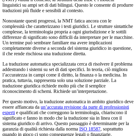
linguistici su ampi set di dati bilingui. Questo le consente di produrre
traduzioni più fluide e sensibili al contesto.
Nonostante questi progressi, la NMT fatica ancora con le
complessità che caratterizzano i testi giuridici. Le strutture sintattiche
complesse, la terminologia propria a ogni giurisdizione e le sottili
differenze di significato sono difficili da interpretare per le macchine.
Un termine può sembrare familiare ma avere implicazioni
completamente diverse a seconda del sistema giuridico in questione,
il che rende rischiosa una traduzione diretta.
La traduzione automatica specializzata cerca di risolvere il problema
addestrando i sistemi su set di dati specifici. In teoria, ciò migliora
l’accuratezza in campi come il diritto, la finanza o la medicina. In
pratica, tuttavia, rappresenta solo una soluzione parziale. La
traduzione giuridica richiede molto più che il semplice
riconoscimento di schemi. Richiede un’interpretazione.
Per questo motivo, la traduzione automatica in ambito giuridico deve
essere affiancata da
un’accurata revisione da parte di professionisti
esperti
e qualificati che correggono la terminologia, chiariscono il
significato e fanno in modo che la traduzione sia in linea con il
sistema giuridico di arrivo. Questo passaggio è determinante per la
garanzia di qualità richiesta dalla norma
ISO 18587
, soprattutto
quando in gioco ci sono conseguenze legali o finanziarie.