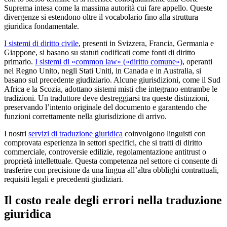
Suprema intesa come la massima autorità cui fare appello. Queste
divergenze si estendono oltre il vocabolario fino alla struttura
giuridica fondamentale.
I sistemi di diritto civile
, presenti in Svizzera, Francia, Germania e
Giappone, si basano su statuti codificati come fonti di diritto
primario.
I sistemi di «common law» («diritto comune»)
, operanti
nel Regno Unito, negli Stati Uniti, in Canada e in Australia, si
basano sul precedente giudiziario. Alcune giurisdizioni, come il Sud
Africa e la Scozia, adottano sistemi misti che integrano entrambe le
tradizioni. Un traduttore deve destreggiarsi tra queste distinzioni,
preservando l’intento originale del documento e garantendo che
funzioni correttamente nella giurisdizione di arrivo.
I nostri
servizi di traduzione giuridica
coinvolgono linguisti con
comprovata esperienza in settori specifici, che si tratti di diritto
commerciale, controversie edilizie, regolamentazione antitrust o
proprietà intellettuale. Questa competenza nel settore ci consente di
trasferire con precisione da una lingua all’altra obblighi contrattuali,
requisiti legali e precedenti giudiziari.
Il costo reale degli errori nella traduzione
giuridica