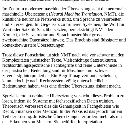
Im Zentrum moderner maschineller Übersetzung steht die neuronale
maschinelle Übersetzung (
Neural Machine Translation
, NMT), die
künstliche neuronale Netzwerke nutzt, um Sprache zu verarbeiten
und zu erzeugen. Im Gegensatz zu früheren Systemen, die Wort für
Wort oder Satz für Satz übersetzten, berücksichtigt NMT den
Kontext, die Satzstruktur und Sprachmuster über grosse
zweisprachige Datensätze hinweg. Das Ergebnis sind flüssigere und
kontextbewusstere Übersetzungen.
Trotz dieser Fortschritte tut sich NMT nach wie vor schwer mit den
Komplexitäten juristischer Texte. Vielschichtige Satzstrukturen,
rechtsordnungsspezifische Fachbegriffe und feine Unterschiede in
der juristischen Bedeutung sind für Maschinen nur schwer
zuverlässig interpretierbar. Ein Begriff mag vertraut erscheinen,
kann jedoch je nach Rechtssystem völlig unterschiedliche
Bedeutungen haben, was eine direkte Übersetzung riskant macht.
Spezialisierte maschinelle Übersetzung versucht, dieses Problem zu
lösen, indem sie Systeme mit fachspezifischen Daten trainiert.
Theoretisch verbessert dies die Genauigkeit in Fachgebieten wie
Recht, Finanzen oder Medizin. In der Praxis ist das jedoch nur ein
Teil der Lösung. Juristische Übersetzungen erfordern mehr als nur
das Erkennen von Mustern. Sie bedürfen Interpretation.