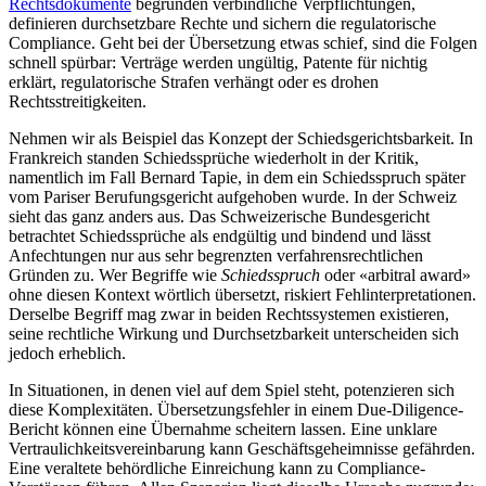
Rechtsdokumente
begründen verbindliche Verpflichtungen,
definieren durchsetzbare Rechte und sichern die regulatorische
Compliance. Geht bei der Übersetzung etwas schief, sind die Folgen
schnell spürbar: Verträge werden ungültig, Patente für nichtig
erklärt, regulatorische Strafen verhängt oder es drohen
Rechtsstreitigkeiten.
Nehmen wir als Beispiel das Konzept der Schiedsgerichtsbarkeit. In
Frankreich standen Schiedssprüche wiederholt in der Kritik,
namentlich im Fall Bernard Tapie, in dem ein Schiedsspruch später
vom Pariser Berufungsgericht aufgehoben wurde. In der Schweiz
sieht das ganz anders aus. Das Schweizerische Bundesgericht
betrachtet Schiedssprüche als endgültig und bindend und lässt
Anfechtungen nur aus sehr begrenzten verfahrensrechtlichen
Gründen zu. Wer Begriffe wie
Schiedsspruch
oder «arbitral award»
ohne diesen Kontext wörtlich übersetzt, riskiert Fehlinterpretationen.
Derselbe Begriff mag zwar in beiden Rechtssystemen existieren,
seine rechtliche Wirkung und Durchsetzbarkeit unterscheiden sich
jedoch erheblich.
In Situationen, in denen viel auf dem Spiel steht, potenzieren sich
diese Komplexitäten. Übersetzungsfehler in einem Due-Diligence-
Bericht können eine Übernahme scheitern lassen. Eine unklare
Vertraulichkeitsvereinbarung kann Geschäftsgeheimnisse gefährden.
Eine veraltete behördliche Einreichung kann zu Compliance-