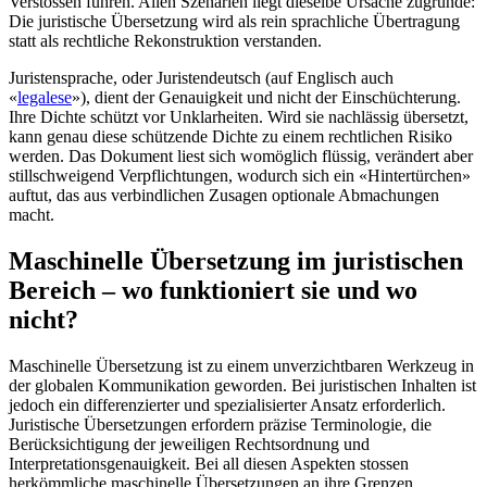
Verstössen führen. Allen Szenarien liegt dieselbe Ursache zugrunde:
Die juristische Übersetzung wird als rein sprachliche Übertragung
statt als rechtliche Rekonstruktion verstanden.
Juristensprache, oder Juristendeutsch (auf Englisch auch
«
legalese
»), dient der Genauigkeit und nicht der Einschüchterung.
Ihre Dichte schützt vor Unklarheiten. Wird sie nachlässig übersetzt,
kann genau diese schützende Dichte zu einem rechtlichen Risiko
werden. Das Dokument liest sich womöglich flüssig, verändert aber
stillschweigend Verpflichtungen, wodurch sich ein «Hintertürchen»
auftut, das aus verbindlichen Zusagen optionale Abmachungen
macht.
Maschinelle Übersetzung im juristischen
Bereich – wo funktioniert sie und wo
nicht?
Maschinelle Übersetzung ist zu einem unverzichtbaren Werkzeug in
der globalen Kommunikation geworden. Bei juristischen Inhalten ist
jedoch ein dif­fe­ren­zierter und spezialisierter Ansatz erforderlich.
Juristische Übersetzungen erfordern präzise Terminologie, die
Berücksichtigung der jeweiligen Rechtsordnung und
Interpretationsgenauigkeit. Bei all diesen Aspekten stossen
herkömmliche maschinelle Übersetzungen an ihre Grenzen.