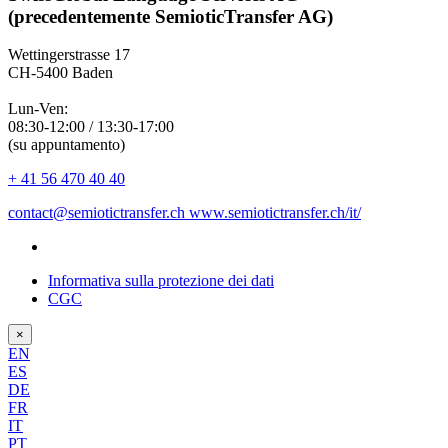
(precedentemente SemioticTransfer AG)
Wettingerstrasse 17
CH-5400 Baden
Lun-Ven:
08:30-12:00 / 13:30-17:00
(su appuntamento)
+ 41 56 470 40 40
contact@semiotictransfer.ch
www.semiotictransfer.ch/it/
Informativa sulla protezione dei dati
CGC
×
EN
ES
DE
FR
IT
PT