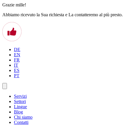
Grazie mille!
Abbiamo ricevuto la Sua richiesta e La contatteremo al più presto.
DE
EN
FR
IT
ES
PT
Servizi
Settori
Lingue
Blog
Chi siamo
Contatti