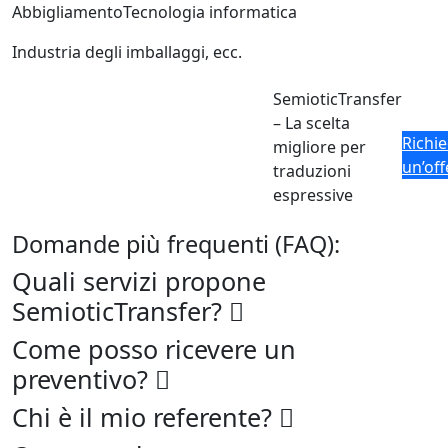
Abbigliamento
Tecnologia informatica
Industria degli imballaggi, ecc.
SemioticTransfer
– La scelta
Richie
migliore per
un’off
traduzioni
espressive
Domande più frequenti (FAQ):
Quali servizi propone
SemioticTransfer?
Come posso ricevere un
preventivo?
Chi è il mio referente?