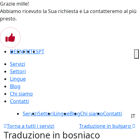
Grazie mille!
Abbiamo ricevuto la Sua richiesta e La contatteremo al più
presto.
DE
EN
FR
IT
ES
PT
Servizi
Settori
Lingue
Blog
Chi siamo
Contatti
Servizi
Settori
Lingue
Blog
Chi siamo
Contatti
IT
Torna a tutti i servizi
Traduzione in bulgaro
Traduzione in bosniaco