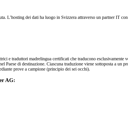
luta. L’hosting dei dati ha luogo in Svizzera attraverso un partner IT co
ttrici e traduttori madrelingua certificati che traducono esclusivamente ve
el Paese di destinazione. Ciascuna traduzione viene sottoposta a un proc
diante prove a campione (principio dei sei occhi).
fer AG: