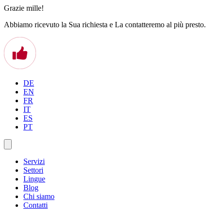
Grazie mille!
Abbiamo ricevuto la Sua richiesta e La contatteremo al più presto.
DE
EN
FR
IT
ES
PT
Servizi
Settori
Lingue
Blog
Chi siamo
Contatti