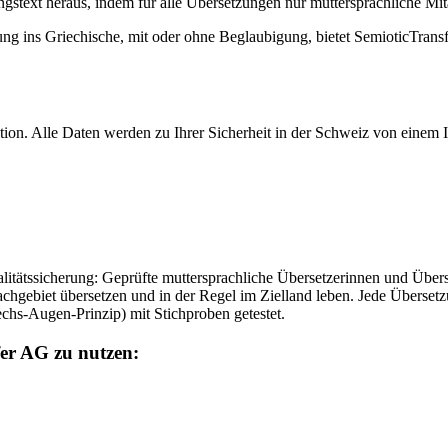
gstext heraus, indem für alle Übersetzungen nur muttersprachliche Mit
zung ins Griechische, mit oder ohne Beglaubigung, bietet SemioticTrans
on. Alle Daten werden zu Ihrer Sicherheit in der Schweiz von einem IS
alitätssicherung: Geprüfte muttersprachliche Übersetzerinnen und Überse
chgebiet übersetzen und in der Regel im Zielland leben. Jede Überset
chs-Augen-Prinzip) mit Stichproben getestet.
fer AG zu nutzen: