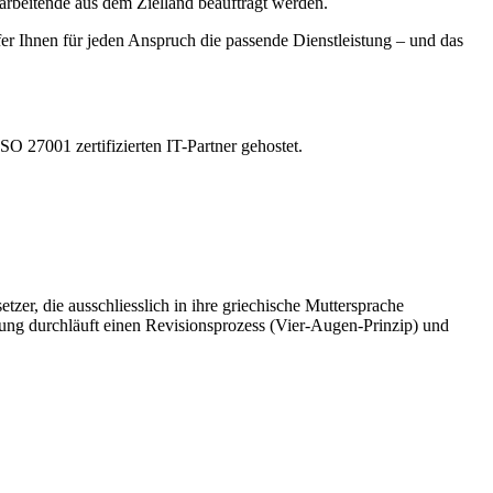
arbeitende aus dem Zielland beauftragt werden.
fer Ihnen für jeden Anspruch die passende Dienstleistung – und das
O 27001 zertifizierten IT-Partner gehostet.
tzer, die ausschliesslich in ihre griechische Muttersprache
zung durchläuft einen Revisionsprozess (Vier-Augen-Prinzip) und