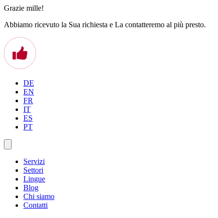
Grazie mille!
Abbiamo ricevuto la Sua richiesta e La contatteremo al più presto.
DE
EN
FR
IT
ES
PT
Servizi
Settori
Lingue
Blog
Chi siamo
Contatti