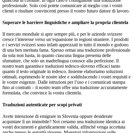
qualcosa in comune: in ogni caso è consigliabile una traduzione
professionale. Solo così potete comunicare al meglio con i vostri
clienti o risultare convincenti presso il vostro futuro datore di lavoro.
Superare le barriere linguistiche e ampliare la propria clientela
Il mercato mondiale si apre sempre più, e per le aziende svizzere
cresce l’interesse verso un’espansione in regioni straniere. I prodotti
e i servizi svizzeri sono infatti apprezzati in tutto il mondo e godono
di una ben meritata fama. Spesso ormai una traduzione professionale
da sola non basta, in quanto ciascuna lingua presenta delle
sfumature, che solo un madrelingua conosce alla perfezione. Il
nostro team garantisce traduzioni tedesco-sloveno efficaci tanto
quanto il testo originale in tedesco. Insieme elaboriamo soluzioni
ottimali, esprimendo le nostre idee e soddisfacendo i vostri requisiti e
le vostre esigenze. Dalle istruzioni per l’uso e i comunicati stampa
fino ai contratti – il nostro team offre una traduzione accuratamente
formulata, che convince la vostra clientela.
Traduzioni autenticate per scopi privati
Avete intenzione di emigrare in Slovenia oppure desiderate
acquistare lì un immobile? Noi creiamo una traduzione identica ai
vostri documenti e giuridicamente valida, affinché venga accettata
anche presso le autorità slovene. Maggiori informazioni sulle