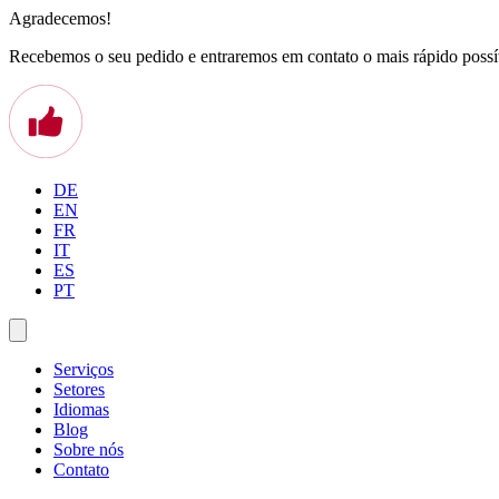
Agradecemos!
Recebemos o seu pedido e entraremos em contato o mais rápido possí
DE
EN
FR
IT
ES
PT
Serviços
Setores
Idiomas
Blog
Sobre nós
Contato