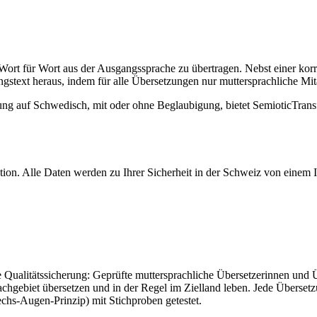
Wort für Wort aus der Ausgangssprache zu übertragen. Nebst einer korr
gstext heraus, indem für alle Übersetzungen nur muttersprachliche Mit
zung auf Schwedisch, mit oder ohne Beglaubigung, bietet SemioticTrans
on. Alle Daten werden zu Ihrer Sicherheit in der Schweiz von einem IS
e Qualitätssicherung: Geprüfte muttersprachliche Übersetzerinnen und Ü
chgebiet übersetzen und in der Regel im Zielland leben. Jede Überset
chs-Augen-Prinzip) mit Stichproben getestet.