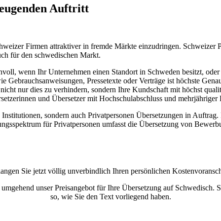
eugenden Auftritt
hweizer Firmen attraktiver in fremde Märkte einzudringen. Schweizer 
auch für den schwedischen Markt.
nvoll, wenn Ihr Unternehmen einen Standort in Schweden besitzt, oder
 Gebrauchsanweisungen, Pressetexte oder Verträge ist höchste Genaui
nicht nur dies zu verhindern, sondern Ihre Kundschaft mit höchst qual
setzerinnen und Übersetzer mit Hochschulabschluss und mehrjähriger 
stitutionen, sondern auch Privatpersonen Übersetzungen in Auftrag. Di
ungsspektrum für Privatpersonen umfasst die Übersetzung von Bewerb
langen Sie jetzt völlig unverbindlich Ihren persönlichen Kostenvoransch
n umgehend unser Preisangebot für Ihre Übersetzung auf Schwedisch. 
so, wie Sie den Text vorliegend haben.