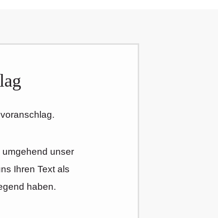
lag
nvoranschlag.
n umgehend unser
s Ihren Text als
iegend haben.