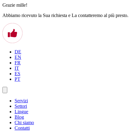
Grazie mille!
Abbiamo ricevuto la Sua richiesta e La contatteremo al più presto.
DE
EN
FR
IT
ES
PT
Servizi
Settori
Lingue
Blog
Chi siamo
Contatti