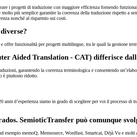
rare i progetti di traduzione con maggiore efficienza fornendo funzional
è molto più semplice garantire la coerenza della traduzione rispetto a sen
erenza nonché al risparmio sui costi.
 diverse?
ffre funzionalità per progetti multilingue, tra le quali la gestione term
ter Aided Translation - CAT) differisce dal
raduzioni, garantendo la coerenza terminologica e consentendo un’elabora
 è piuttosto ridotto.
anni d’esperienza siamo in grado di scegliere per voi il processo di tra
Trados. SemioticTransfer può comunque svol
ad esempio memoQ, Memsource, Wordfast, Smartcat, Déjà Vu e molti al