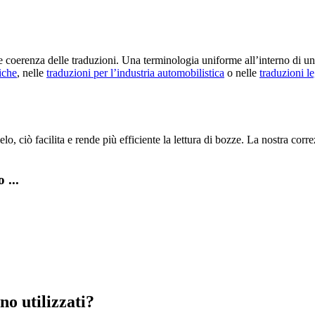
 coerenza delle traduzioni. Una terminologia uniforme all’interno di una
iche
, nelle
traduzioni per l’industria automobilistica
o nelle
traduzioni le
lo, ciò facilita e rende più efficiente la lettura di bozze. La nostra co
 ...
no utilizzati?